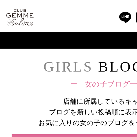
GIRLS
BLOG
ー 女の子ブログ一
店舗に所属しているキ
ブログを新しい投稿順に表
お気に入りの女の子のブログを