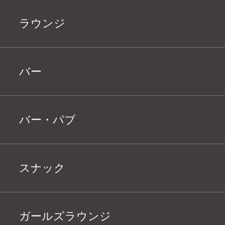
ラウンジ
バー
バー・パブ
スナック
ガールズラウンジ